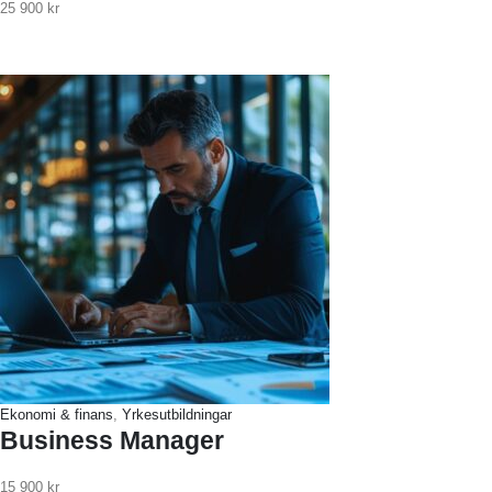
25 900
kr
Ekonomi & finans
,
Yrkesutbildningar
Business Manager
15 900
kr