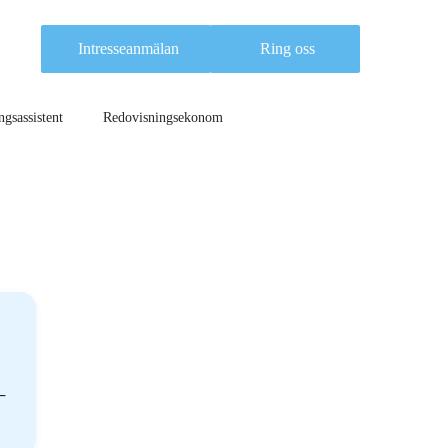
Intresseanmälan
Ring oss
gsassistent
Redovisningsekonom
–