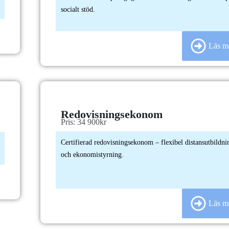
socialt stöd.
Läs m
Redovisningsekonom
Pris: 34 900kr
Certifierad redovisningsekonom – flexibel distansutbildn
och ekonomistyrning.
Läs m