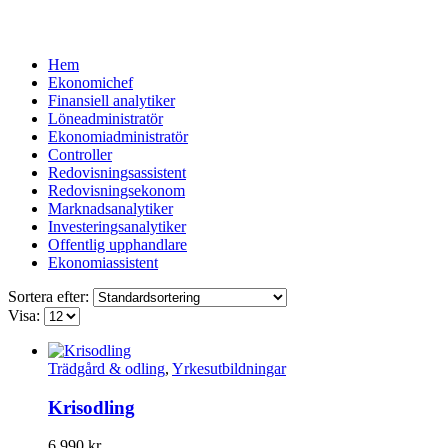
Hem
Ekonomichef
Finansiell analytiker
Löneadministratör
Ekonomiadministratör
Controller
Redovisningsassistent
Redovisningsekonom
Marknadsanalytiker
Investeringsanalytiker
Offentlig upphandlare
Ekonomiassistent
Sortera efter:
Visa:
Trädgård & odling
,
Yrkesutbildningar
Krisodling
6 990
kr