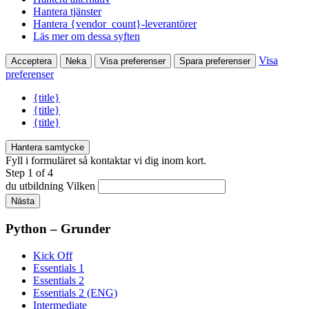
Hantera tjänster
Hantera {vendor_count}-leverantörer
Läs mer om dessa syften
Visa
Acceptera
Neka
Visa preferenser
Spara preferenser
preferenser
{title}
{title}
{title}
Hantera samtycke
Fyll i formuläret så kontaktar vi dig inom kort.
Step
1
of 4
du utbildning Vilken
Nästa
Python – Grunder
Kick Off
Essentials 1
Essentials 2
Essentials 2 (ENG)
Intermediate