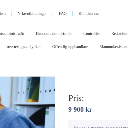
Hem
Yrkesutbildningar
FAQ
Kontakta oss
eadministratör
Ekonomiadministratör
Controller
Redovisnin
Investeringsanalytiker
Offentlig upphandlare
Ekonomiassistent
Pris:
9 900
kr
Flexibel distansutbildning med pr