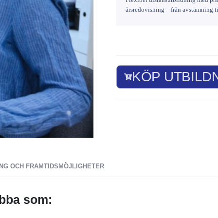
årsredovisning – från avstämning til
KÖP UTBILD
ING OCH FRAMTIDSMÖJLIGHETER
obba som: