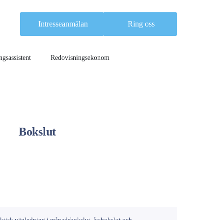
Intresseanmälan
Ring oss
gsassistent
Redovisningsekonom
Bokslut
aktisk vägledning i månadsbokslut, årsbokslut och