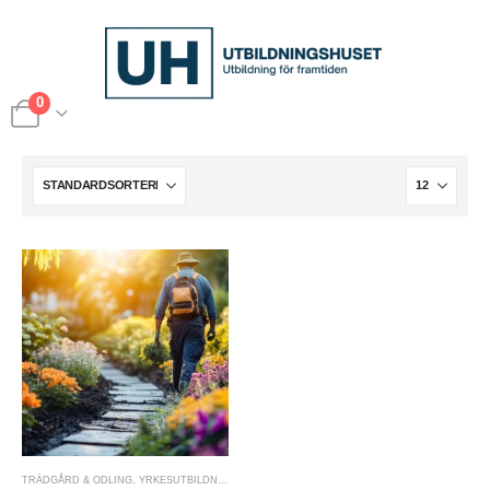
0
TRÄDGÅRD & ODLING
,
YRKESUTBILDNINGAR