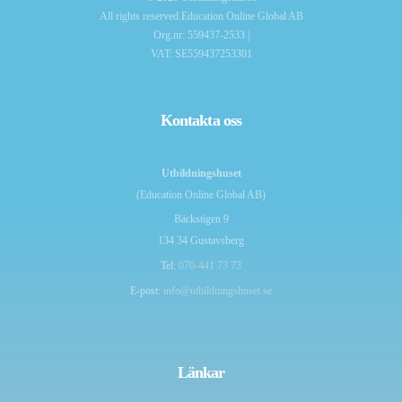
All rights reserved.Education Online Global AB
Org.nr: 559437-2533 |
VAT: SE559437253301
Kontakta oss
Utbildningshuset
(Education Online Global AB)
Bäckstigen 9
134 34 Gustavsberg
Tel:
070-441 73 73
E-post:
info@utbildningshuset.se
Länkar