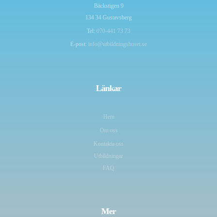
Bäckstigen 9
134 34 Gustavsberg
Tel:
070-441 73 73
E-post:
info@utbildningshuset.se
Länkar
Hem
Om oss
Kontakta oss
Utbildningar
FAQ
Mer