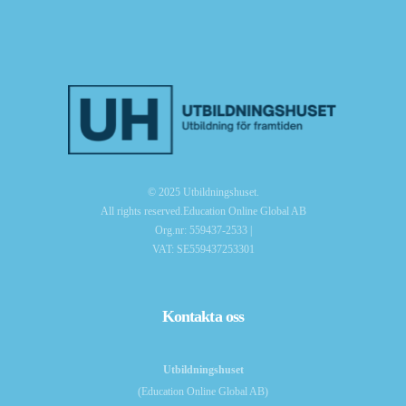
© 2025 Utbildningshuset.
All rights reserved.Education Online Global AB
Org.nr: 559437-2533 |
VAT: SE559437253301
Kontakta oss
Utbildningshuset
(Education Online Global AB)