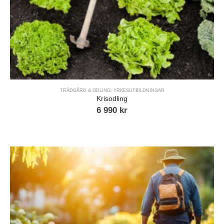
TRÄDGÅRD & ODLING
,
YRKESUTBILDNINGAR
Krisodling
6 990
kr