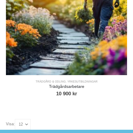
TRÄDGÅRD & ODLING
,
YRKESUTBILDNINGAR
Trädgårdsarbetare
10 900
kr
Visa: