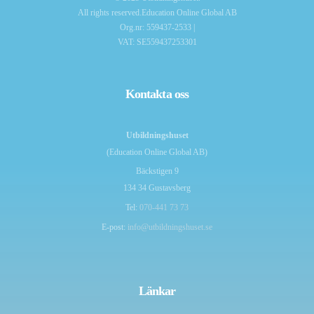
All rights reserved.Education Online Global AB
Org.nr: 559437-2533 |
VAT: SE559437253301
Kontakta oss
Utbildningshuset
(Education Online Global AB)
Bäckstigen 9
134 34 Gustavsberg
Tel:
070-441 73 73
E-post:
info@utbildningshuset.se
Länkar