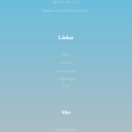
Tel:
070-441 73 73
E-post:
info@utbildningshuset.se
Länkar
Hem
Om oss
Kontakta oss
Utbildningar
FAQ
Mer
Bokningsvillkor