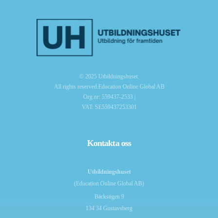
© 2025 Utbildningshuset.
All rights reserved.Education Online Global AB
Org.nr: 559437-2533 |
VAT: SE559437253301
Kontakta oss
Utbildningshuset
(Education Online Global AB)
Bäckstigen 9
134 34 Gustavsberg