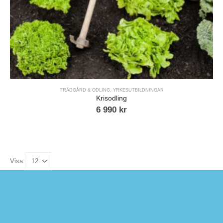
TRÄDGÅRD & ODLING
,
YRKESUTBILDNINGAR
Krisodling
6 990
kr
Visa: