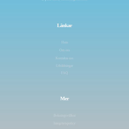
Länkar
Hem
Om oss
Kontakta oss
Utbildningar
FAQ
Mer
Bokningsvillkor
Integritetspolicy