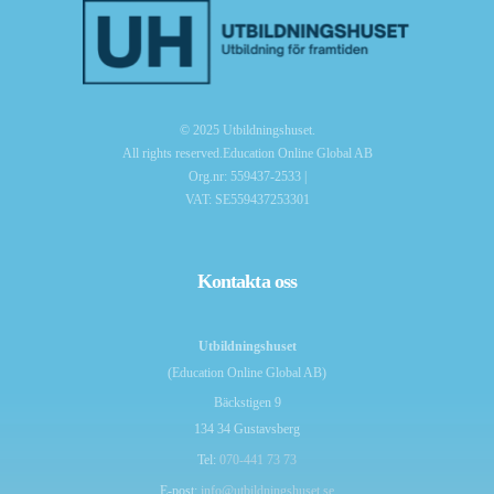
© 2025 Utbildningshuset.
All rights reserved.Education Online Global AB
Org.nr: 559437-2533 |
VAT: SE559437253301
Kontakta oss
Utbildningshuset
(Education Online Global AB)
Bäckstigen 9
134 34 Gustavsberg
Tel:
070-441 73 73
E-post:
info@utbildningshuset.se