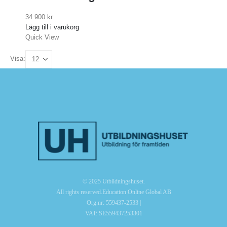
34 900
kr
Lägg till i varukorg
Quick View
Visa:
© 2025 Utbildningshuset.
All rights reserved.Education Online Global AB
Org.nr: 559437-2533 |
VAT: SE559437253301