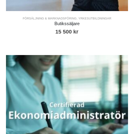
FÖRSÄLJNING & MARKNADSFÖRING
,
YRKESUTBILDNINGAR
Butikssäljare
15 500
kr