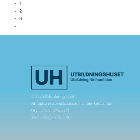
1
2
3
© 2025 Utbildningshuset.
All rights reserved.Education Online Global AB
Org.nr: 559437-2533 |
VAT: SE559437253301