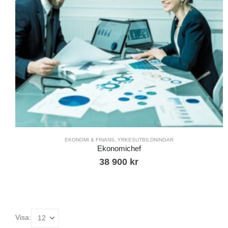
EKONOMI & FINANS
,
YRKESUTBILDNINGAR
Ekonomichef
38 900
kr
Visa: