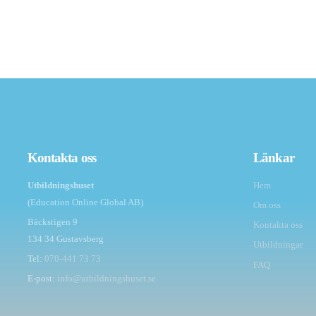
Kontakta oss
Länkar
Utbildningshuset
Hem
(Education Online Global AB)
Om oss
Bäckstigen 9
Kontakta oss
134 34 Gustavsberg
Utbildningar
Tel:
070-441 73 73
FAQ
E-post:
info@utbildningshuset.se