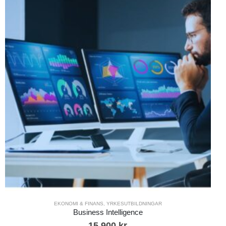
EKONOMI & FINANS
,
YRKESUTBILDNINGAR
Business Intelligence
15 900
kr