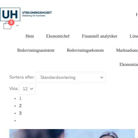
0
Hem
Ekonomichef
Finansiell analytiker
Löne
Redovisningsassistent
Redovisningsekonom
Marknadsana
Ekonomias
Sortera efter:
Visa:
1
2
3