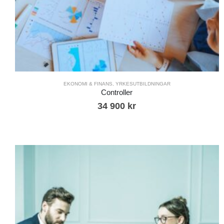
EKONOMI & FINANS
,
YRKESUTBILDNINGAR
Controller
34 900
kr