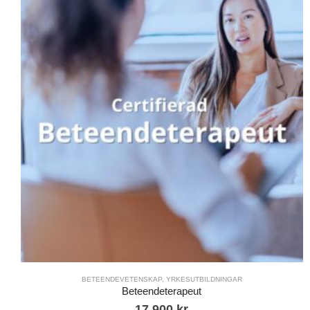
BETEENDEVETENSKAP
,
YRKESUTBILDNINGAR
Beteendeterapeut
17 900
kr