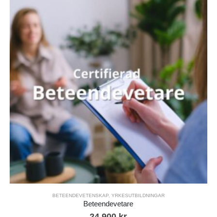
BETEENDEVETENSKAP
,
YRKESUTBILDNINGAR
Beteendevetare
24 900
kr