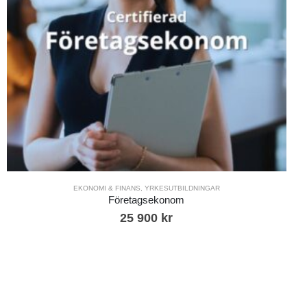
EKONOMI & FINANS
,
YRKESUTBILDNINGAR
Företagsekonom
25 900
kr