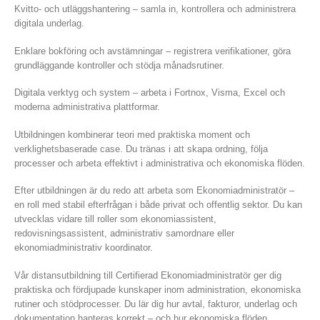
Kvitto- och utläggshantering – samla in, kontrollera och administrera
digitala underlag.
Enklare bokföring och avstämningar – registrera verifikationer, göra
grundläggande kontroller och stödja månadsrutiner.
Digitala verktyg och system – arbeta i Fortnox, Visma, Excel och
moderna administrativa plattformar.
Utbildningen kombinerar teori med praktiska moment och
verklighetsbaserade case. Du tränas i att skapa ordning, följa
processer och arbeta effektivt i administrativa och ekonomiska flöden.
Efter utbildningen är du redo att arbeta som Ekonomiadministratör –
en roll med stabil efterfrågan i både privat och offentlig sektor. Du kan
utvecklas vidare till roller som ekonomiassistent,
redovisningsassistent, administrativ samordnare eller
ekonomiadministrativ koordinator.
Vår distansutbildning till Certifierad Ekonomiadministratör ger dig
praktiska och fördjupade kunskaper inom administration, ekonomiska
rutiner och stödprocesser. Du lär dig hur avtal, fakturor, underlag och
dokumentation hanteras korrekt – och hur ekonomiska flöden