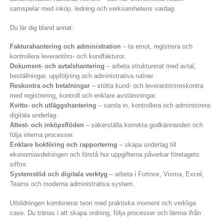
samspelar med inköp, ledning och verksamhetens vardag.
Du lär dig bland annat:
Fakturahantering och administration
– ta emot, registrera och
kontrollera leverantörs- och kundfakturor.
Dokument- och avtalshantering
– arbeta strukturerat med avtal,
beställningar, uppföljning och administrativa rutiner.
Reskontra och betalningar
– stötta kund- och leverantörsreskontra
med registrering, kontroll och enklare avstämningar.
Kvitto- och utläggshantering
– samla in, kontrollera och administrera
digitala underlag.
Attest- och inköpsflöden
– säkerställa korrekta godkännanden och
följa interna processer.
Enklare bokföring och rapportering
– skapa underlag till
ekonomiavdelningen och förstå hur uppgifterna påverkar företagets
siffror.
Systemstöd och digitala verktyg
– arbeta i Fortnox, Visma, Excel,
Teams och moderna administrativa system.
Utbildningen kombinerar teori med praktiska moment och verkliga
case. Du tränas i att skapa ordning, följa processer och lämna ifrån