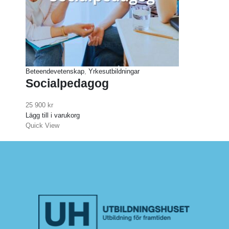
Beteendevetenskap
,
Yrkesutbildningar
Eko
Socialpedagog
B
25 900
kr
15
Lägg till i varukorg
Läg
Quick View
Qui