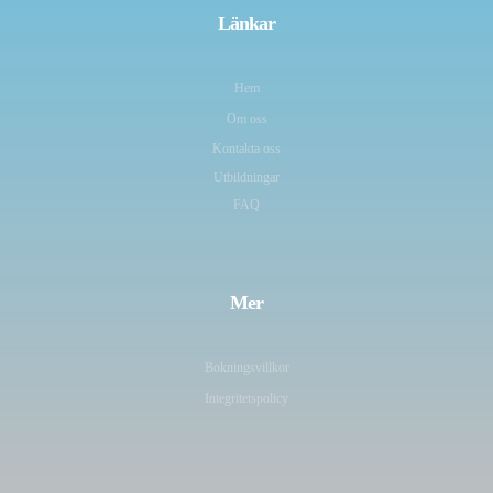
Länkar
Hem
Om oss
Kontakta oss
Utbildningar
FAQ
Mer
Bokningsvillkor
Integritetspolicy