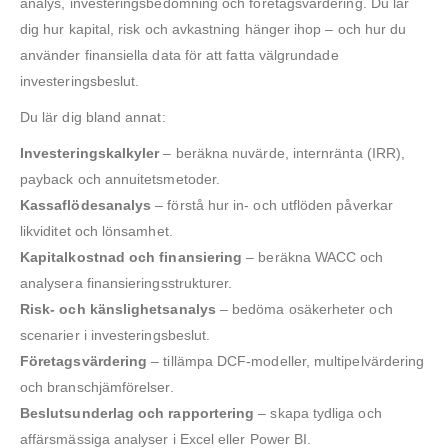
analys, investeringsbedömning och företagsvärdering. Du lär
dig hur kapital, risk och avkastning hänger ihop – och hur du
använder finansiella data för att fatta välgrundade
investeringsbeslut.
Du lär dig bland annat:
Investeringskalkyler
– beräkna nuvärde, internränta (IRR),
payback och annuitetsmetoder.
Kassaflödesanalys
– förstå hur in- och utflöden påverkar
likviditet och lönsamhet.
Kapitalkostnad och finansiering
– beräkna WACC och
analysera finansieringsstrukturer.
Risk- och känslighetsanalys
– bedöma osäkerheter och
scenarier i investeringsbeslut.
Företagsvärdering
– tillämpa DCF-modeller, multipelvärdering
och branschjämförelser.
Beslutsunderlag och rapportering
– skapa tydliga och
affärsmässiga analyser i Excel eller Power BI.