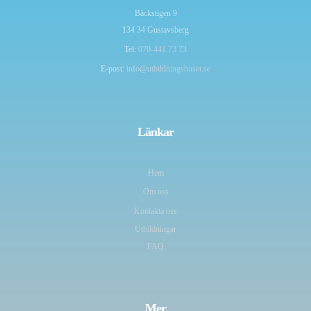
Bäckstigen 9
134 34 Gustavsberg
Tel:
070-441 73 73
E-post:
info@utbildningshuset.se
Länkar
Hem
Om oss
Kontakta oss
Utbildningar
FAQ
Mer