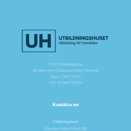
© 2025 Utbildningshuset.
All rights reserved.Education Online Global AB
Org.nr: 559437-2533 |
VAT: SE559437253301
Kontakta oss
Utbildningshuset
(Education Online Global AB)