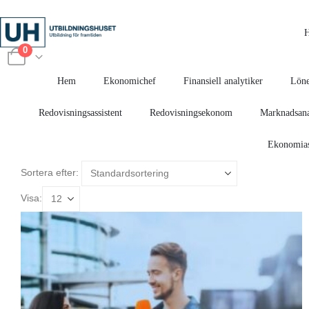
0
Hem
Ekonomichef
Finansiell analytiker
Löne
Redovisningsassistent
Redovisningsekonom
Marknadsana
Ekonomias
Sortera efter:
Visa: