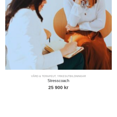
VÅRD & TERAPEUT
,
YRKESUTBILDNINGAR
Stresscoach
25 900
kr