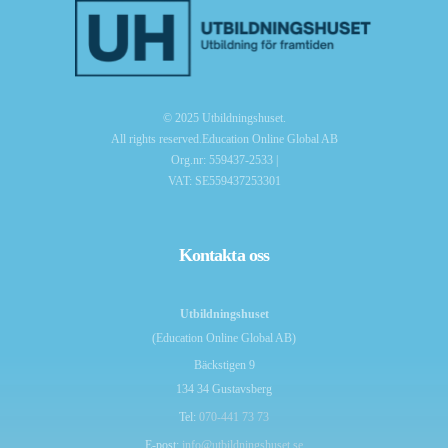
© 2025 Utbildningshuset.
All rights reserved.Education Online Global AB
Org.nr: 559437-2533 |
VAT: SE559437253301
Kontakta oss
Utbildningshuset
(Education Online Global AB)
Bäckstigen 9
134 34 Gustavsberg
Tel:
070-441 73 73
E-post:
info@utbildningshuset.se