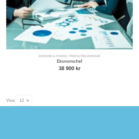
EKONOMI & FINANS
,
YRKESUTBILDNINGAR
Ekonomichef
38 900
kr
Visa: