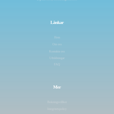
Länkar
Hem
Om oss
Kontakta oss
Utbildningar
FAQ
Mer
Bokningsvillkor
Integritetspolicy