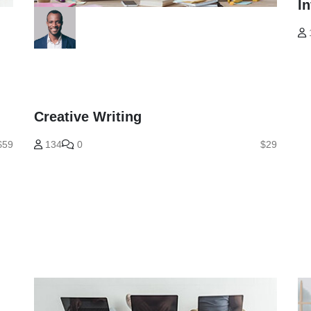
I
Creative Writing
$59
134
0
$29