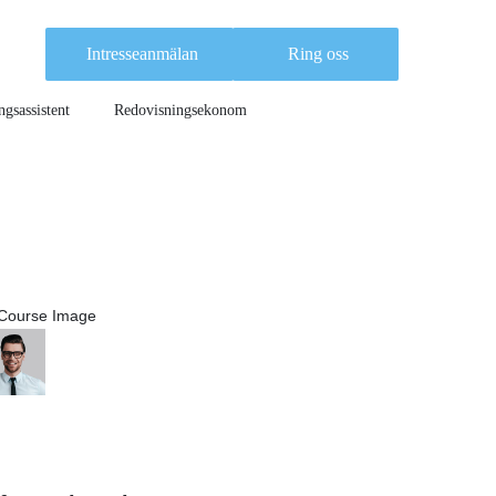
Intresseanmälan
Ring oss
gsassistent
Redovisningsekonom