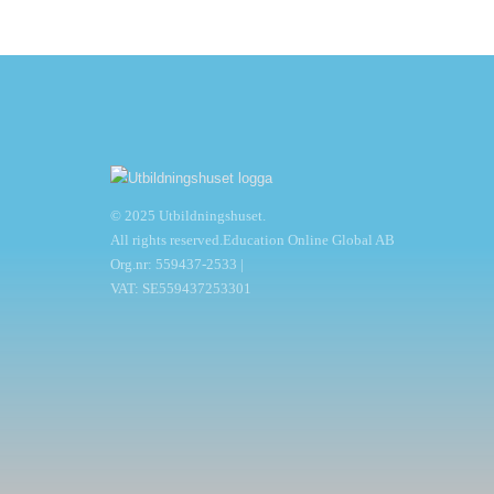
© 2025 Utbildningshuset.
All rights reserved.Education Online Global AB
Org.nr: 559437-2533 |
VAT: SE559437253301