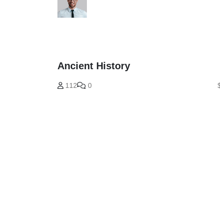
Ancient History
112
0