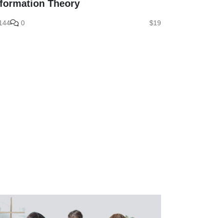
nformation Theory
144
0
$19