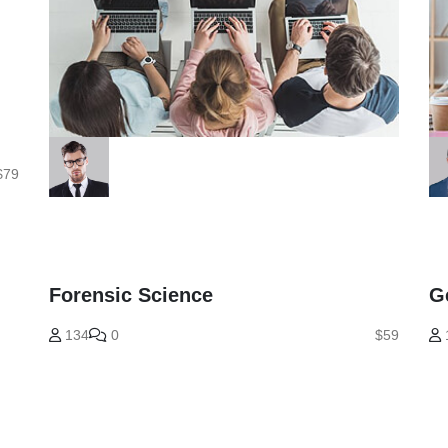
$79
Forensic Science
G
134
0
$59