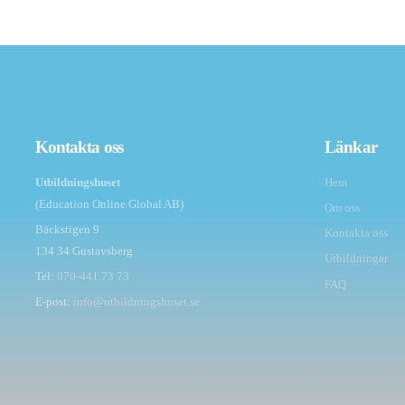
Kontakta oss
Länkar
Utbildningshuset
Hem
(Education Online Global AB)
Om oss
Bäckstigen 9
Kontakta oss
134 34 Gustavsberg
Utbildningar
Tel:
070-441 73 73
FAQ
E-post:
info@utbildningshuset.se