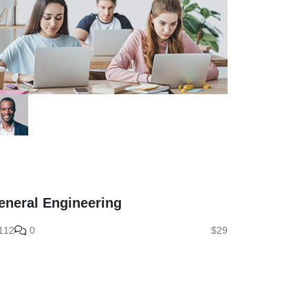
eneral Engineering
112
0
$29