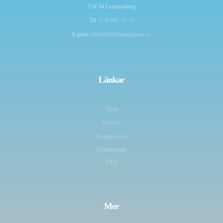
134 34 Gustavsberg
Tel:
070-441 73 73
E-post:
info@utbildningshuset.se
Länkar
Hem
Om oss
Kontakta oss
Utbildningar
FAQ
Mer