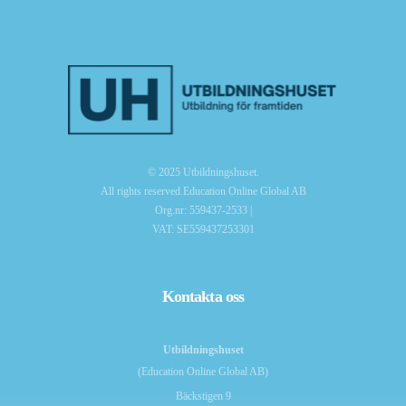
© 2025 Utbildningshuset.
All rights reserved.Education Online Global AB
Org.nr: 559437-2533 |
VAT: SE559437253301
Kontakta oss
Utbildningshuset
(Education Online Global AB)
Bäckstigen 9