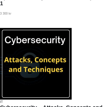
1
3 300
kr
IT