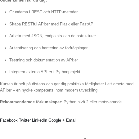
Under kursen lär du dig:
Grunderna i REST och HTTP-metoder
Skapa RESTful API:er med Flask eller FastAPI
Arbeta med JSON, endpoints och datastrukturer
Autentisering och hantering av förfrågningar
Testning och dokumentation av API:er
Integrera externa API:er i Pythonprojekt
Kursen är helt på distans och ger dig praktiska färdigheter i att arbeta med
API:er – en nyckelkompetens inom modern utveckling.
Rekommenderade förkunskaper:
Python nivå 2 eller motsvarande.
Facebook
Twitter
LinkedIn
Google +
Email