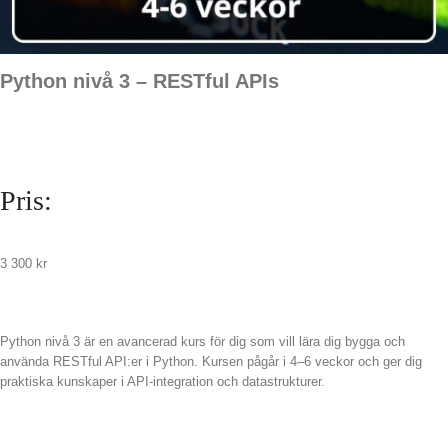
Python nivå 3 – RESTful APIs
Pris:
3 300
kr
Python nivå 3 är en avancerad kurs för dig som vill lära dig bygga och
använda RESTful API:er i Python. Kursen pågår i 4–6 veckor och ger dig
praktiska kunskaper i API-integration och datastrukturer.